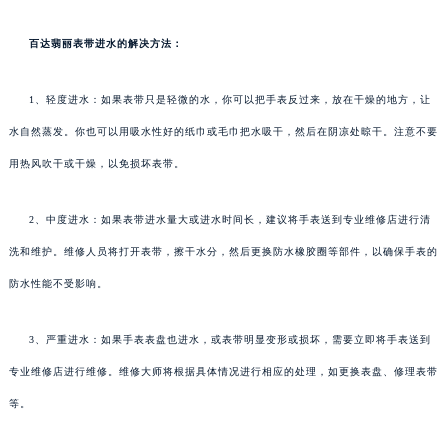
百达翡丽表带进水的解决方法：
1、轻度进水：如果表带只是轻微的水，你可以把手表反过来，放在干燥的地方，让
水自然蒸发。你也可以用吸水性好的纸巾或毛巾把水吸干，然后在阴凉处晾干。注意不要
用热风吹干或干燥，以免损坏表带。
2、中度进水：如果表带进水量大或进水时间长，建议将手表送到专业维修店进行清
洗和维护。维修人员将打开表带，擦干水分，然后更换防水橡胶圈等部件，以确保手表的
防水性能不受影响。
3、严重进水：如果手表表盘也进水，或表带明显变形或损坏，需要立即将手表送到
专业维修店进行维修。维修大师将根据具体情况进行相应的处理，如更换表盘、修理表带
等。