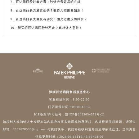
7、百达翡丽爱好者必看：秒针声音背后的玄机
8、百达翡丽表壳发黄生锈？教你几招恢复如新！
9、百达翡丽表壳修复有讲究！抛光过度反而掉价？
10、新买的百达翡丽秒针不走？真相让人意外！
深圳百达翡丽售后服务中心
客服在线时间：8:00-22:00
门店营业时间：09:00-19:30
ICP备案/许可证号：黔ICP备2025054552号-21
如权利人或知情人士发现本站内容存在事实错误或涉及版权、名誉权等侵权问题，请通过
邮箱：2557628530@qq.com 与我们联系，我们将在收到通知后立即依法处理。当前页面
信息更新时间：2026-06-18T16:45:36+08:00